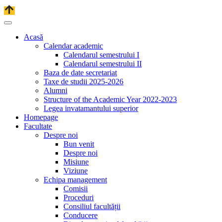
Acasă
Calendar academic
Calendarul semestrului I
Calendarul semestrului II
Baza de date secretariat
Taxe de studii 2025-2026
Alumni
Structure of the Academic Year 2022-2023
Legea invatamantului superior
Homepage
Facultate
Despre noi
Bun venit
Despre noi
Misiune
Viziune
Echipa management
Comisii
Proceduri
Consiliul facultății
Conducere