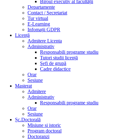
Biroul executiv al facultății
Departamente
Contact / Secretariat
Tur virtual
E-Learning
Infomații GDPR
Licență
Admitere Licenta
Administrativ
Responsabili programe studiu
Tutori studii licență
Şefi de grupă
Cadre didactice
Orar
Sesiune
Masterat
Admitere
Administrativ
Responsabili programe studiu
Orar
Sesiune
Șc.Doctorală
Misiune si istoric
Program doctoral
Doctoranzi