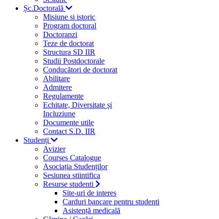
Șc.Doctorală
Misiune si istoric
Program doctoral
Doctoranzi
Teze de doctorat
Structura SD IIR
Studii Postdoctorale
Conducători de doctorat
Abilitare
Admitere
Regulamente
Echitate, Diversitate și
Incluziune
Documente utile
Contact S.D. IIR
Studenți
Avizier
Courses Catalogue
Asociația Studenților
Sesiunea stiintifica
Resurse studenti
Site-uri de interes
Carduri bancare pentru studenti
Asistență medicală