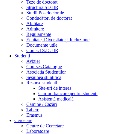
Teze de doctorat
Structura SD IIR
Studii Postdoctorale
Conducători de doctorat
Abilitare
Admitere
Regulamente
Echitate, Diversitate și Incluziune
Documente utile
Contact S.D. IIR
Studenți
Avizier
Courses Catalogue
Asociația Studenților
Sesiunea stiintifica
Resurse studenti
Site-uri de interes
Carduri bancare pentru studenti
Asistență medicală
Cămine / Cazări
Tabere
Erasmus
Cercetare
Centre de Cercetare
Laboratoare