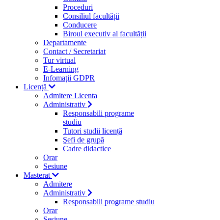
Proceduri
Consiliul facultății
Conducere
Biroul executiv al facultății
Departamente
Contact / Secretariat
Tur virtual
E-Learning
Infomații GDPR
Licență
Admitere Licenta
Administrativ
Responsabili programe
studiu
Tutori studii licență
Şefi de grupă
Cadre didactice
Orar
Sesiune
Masterat
Admitere
Administrativ
Responsabili programe studiu
Orar
Sesiune