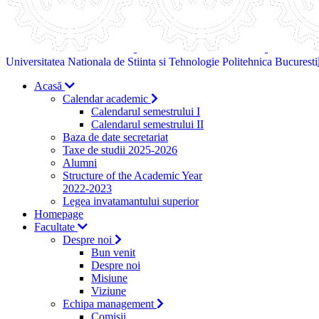
Universitatea Nationala de Stiinta si Tehnologie Politehnica Bucuresti
Acasă
Calendar academic
Calendarul semestrului I
Calendarul semestrului II
Baza de date secretariat
Taxe de studii 2025-2026
Alumni
Structure of the Academic Year
2022-2023
Legea invatamantului superior
Homepage
Facultate
Despre noi
Bun venit
Despre noi
Misiune
Viziune
Echipa management
Comisii