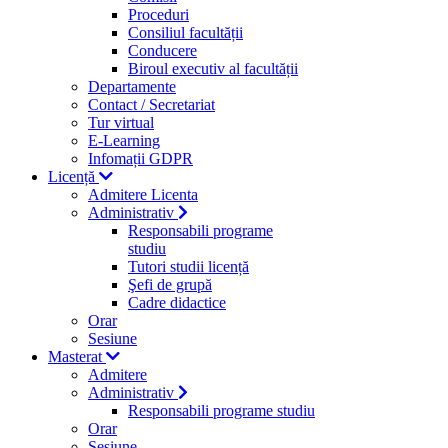
Proceduri
Consiliul facultății
Conducere
Biroul executiv al facultății
Departamente
Contact / Secretariat
Tur virtual
E-Learning
Infomații GDPR
Licență
Admitere Licenta
Administrativ
Responsabili programe
studiu
Tutori studii licență
Şefi de grupă
Cadre didactice
Orar
Sesiune
Masterat
Admitere
Administrativ
Responsabili programe studiu
Orar
Sesiune