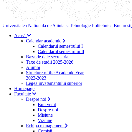
Universitatea Nationala de Stiinta si Tehnologie Politehnica Bucuresti
Acasă
Calendar academic
Calendarul semestrului I
Calendarul semestrului II
Baza de date secretariat
Taxe de studii 2025-2026
Alumni
Structure of the Academic Year
2022-2023
Legea invatamantului superior
Homepage
Facultate
Despre noi
Bun venit
Despre noi
Misiune
Viziune
Echipa management
Comisii