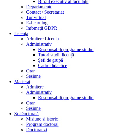
Biroul executiv al facultății
Departamente
Contact / Secretariat
Tur virtual
E-Learning
Infomații GDPR
Licență
Admitere Licenta
Administrativ
Responsabili programe studiu
Tutori studii licență
Şefi de grupă
Cadre didactice
Orar
Sesiune
Masterat
Admitere
Administrativ
Responsabili programe studiu
Orar
Sesiune
Șc.Doctorală
Misiune si istoric
Program doctoral
Doctoranzi