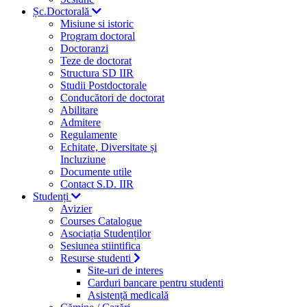
Șc.Doctorală
Misiune si istoric
Program doctoral
Doctoranzi
Teze de doctorat
Structura SD IIR
Studii Postdoctorale
Conducători de doctorat
Abilitare
Admitere
Regulamente
Echitate, Diversitate și
Incluziune
Documente utile
Contact S.D. IIR
Studenți
Avizier
Courses Catalogue
Asociația Studenților
Sesiunea stiintifica
Resurse studenti
Site-uri de interes
Carduri bancare pentru studenti
Asistență medicală