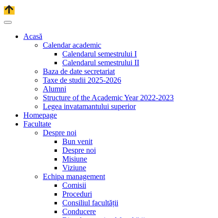
Acasă
Calendar academic
Calendarul semestrului I
Calendarul semestrului II
Baza de date secretariat
Taxe de studii 2025-2026
Alumni
Structure of the Academic Year 2022-2023
Legea invatamantului superior
Homepage
Facultate
Despre noi
Bun venit
Despre noi
Misiune
Viziune
Echipa management
Comisii
Proceduri
Consiliul facultății
Conducere