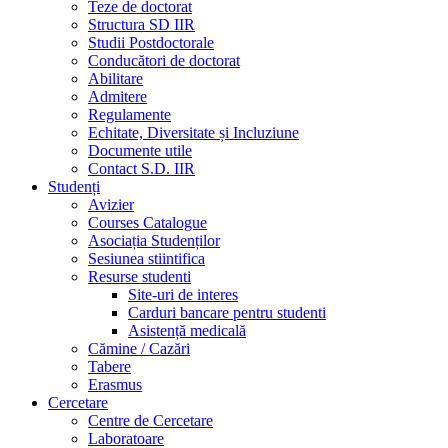
Teze de doctorat
Structura SD IIR
Studii Postdoctorale
Conducători de doctorat
Abilitare
Admitere
Regulamente
Echitate, Diversitate și Incluziune
Documente utile
Contact S.D. IIR
Studenți
Avizier
Courses Catalogue
Asociația Studenților
Sesiunea stiintifica
Resurse studenti
Site-uri de interes
Carduri bancare pentru studenti
Asistență medicală
Cămine / Cazări
Tabere
Erasmus
Cercetare
Centre de Cercetare
Laboratoare