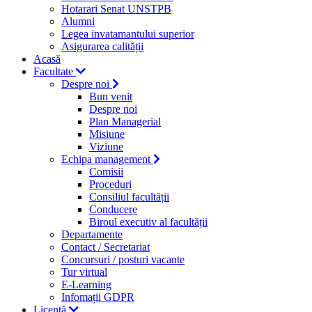
Hotarari Senat UNSTPB
Alumni
Legea invatamantului superior
Asigurarea calității
Acasă
Facultate
Despre noi
Bun venit
Despre noi
Plan Managerial
Misiune
Viziune
Echipa management
Comisii
Proceduri
Consiliul facultății
Conducere
Biroul executiv al facultății
Departamente
Contact / Secretariat
Concursuri / posturi vacante
Tur virtual
E-Learning
Infomații GDPR
Licență