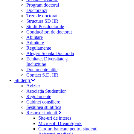
Program doctoral
Doctoranzi
Teze de doctorat
Structura SD IIR
Studii Postdoctorale
Conducători de doctorat
Abilitare
Admitere
Regulamente
Alegeri Scoala Doctorala
Echitate, Diversitate și
Incluziune
Documente utile
Contact S.D. IIR
Studenți
Avizier
Asociația Studenților
Regulamente
Cabinet consiliere
Sesiunea stiintifica
Resurse studenti
Site-uri de interes
Microsoft DreamSpark
Carduri bancare pentru studenti