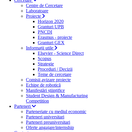
Cercetare
Centre de Cercetare
Laboratoare
Proiecte
Horizon 2020
Granturi UPB
PNCDI
Erasmus - proiecte
Granturi GEX
Informații utile
Elsevier - Science Direct
Scopus
Strategie
Proceduri / Decizii
Teme de cercetare
Comisii avizare proiecte
Echipe de robotică
Manifestări științifice
Student Design & Manufacturing
Competition
Parteneri
Parteneriate cu mediul economic
Parteneri universitari
Parteneri preuniversitari
Oferte angajare/internship