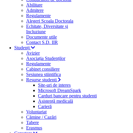
Abilitare
Admitere
Regulamente
Alegeri Scoala Doctorala
Echitate, Diversitate și
Incluziune
Documente utile
Contact S.D. IIR
Studenți
Avizier
Asociația Studenților
Regulamente
Cabinet consiliere
Sesiunea stiintifica
Resurse studenti
Site-uri de interes
Microsoft DreamSpark
Carduri bancare pentru studenti
Asistență medicală
Carieră
Voluntariat
Cămine / Cazări
Tabere
Erasmus