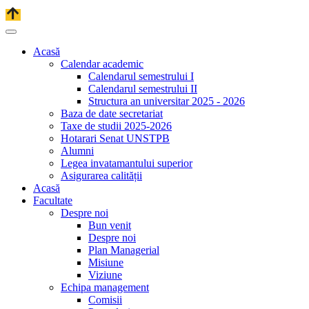
Acasă
Calendar academic
Calendarul semestrului I
Calendarul semestrului II
Structura an universitar 2025 - 2026
Baza de date secretariat
Taxe de studii 2025-2026
Hotarari Senat UNSTPB
Alumni
Legea invatamantului superior
Asigurarea calității
Acasă
Facultate
Despre noi
Bun venit
Despre noi
Plan Managerial
Misiune
Viziune
Echipa management
Comisii