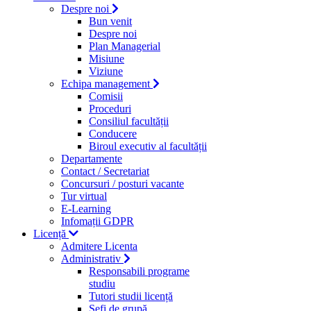
Despre noi
Bun venit
Despre noi
Plan Managerial
Misiune
Viziune
Echipa management
Comisii
Proceduri
Consiliul facultății
Conducere
Biroul executiv al facultății
Departamente
Contact / Secretariat
Concursuri / posturi vacante
Tur virtual
E-Learning
Infomații GDPR
Licență
Admitere Licenta
Administrativ
Responsabili programe
studiu
Tutori studii licență
Şefi de grupă