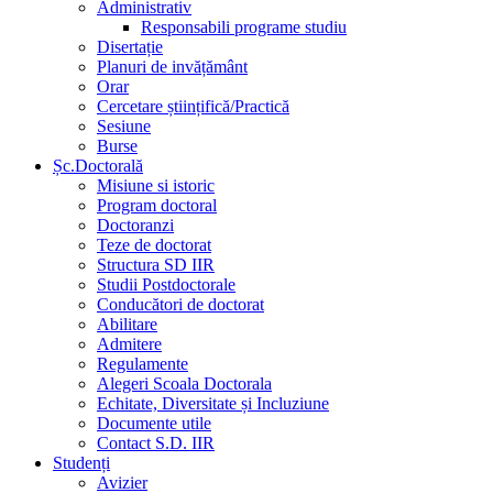
Administrativ
Responsabili programe studiu
Disertație
Planuri de invățământ
Orar
Cercetare științifică/Practică
Sesiune
Burse
Șc.Doctorală
Misiune si istoric
Program doctoral
Doctoranzi
Teze de doctorat
Structura SD IIR
Studii Postdoctorale
Conducători de doctorat
Abilitare
Admitere
Regulamente
Alegeri Scoala Doctorala
Echitate, Diversitate și Incluziune
Documente utile
Contact S.D. IIR
Studenți
Avizier