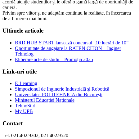
acordă atenție studenților și le oferă o gamă largă de oportunități de
carieră.
Privim spre viitor și ne adaptăm continuu la realitate, în încercarea
de a fi mereu mai buni.
Ultimele articole
BRD HUB START lansează concursul „10 lucrări de 10”
Oportunitate de angajare la RATEN CITON – Inginer
Tehnolog
Eliberare acte de studii – Promoția 2025
Link-uri utile
E-Learning
Simpozionul de Inginerie Industrială și Robotică
Universitatea POLITEHNICA din București
Ministerul Educației Naționale
TehnoStiri
My UPB
Contact
Tel. 021.402.9302, 021.402.9520