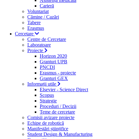
Asistență medicală
Carieră
Voluntariat
Cămine / Cazări
Tabere
Erasmus
Cercetare
Centre de Cercetare
Laboratoare
Proiecte
Horizon 2020
Granturi UPB
PNCDI
Erasmus - proiecte
Granturi GEX
Informații utile
Elsevier - Science Direct
Scopus
Strategie
Proceduri / Decizii
Teme de cercetare
Comisii avizare proiecte
Echipe de robotică
Manifestări științifice
Student Design & Manufacturing