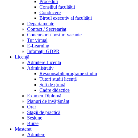
Proceduri
Consiliul facultății
Conducere
Biroul executiv al facultății
Departamente
Contact / Secretariat
Concursuri / posturi vacante
Tur virtual
E-Learning
Infomații GDPR
Licență
Admitere Licenta
Administrativ
Responsabili programe studiu
Tutori studii licență
Şefi de grupă
Cadre didactice
Examen Diplomă
Planuri de invățământ
Orar
Stagii de practică
Sesiune
Burse
Masterat
Admitere