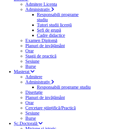
Admitere Licenta
Administrativ
Responsabili programe
studiu
Tutori studii licență
Şefi de grupă
Cadre didactice
Examen Diplomă
Planuri de invățământ
Orar
Stagii de practică
Sesiune
Burse
Masterat
Admitere
Administrativ
Responsabili programe studiu
Disertație
Planuri de invățământ
Orar
Cercetare științifică/Practică
Sesiune
Burse
Șc.Doctorală
Misiune si istoric