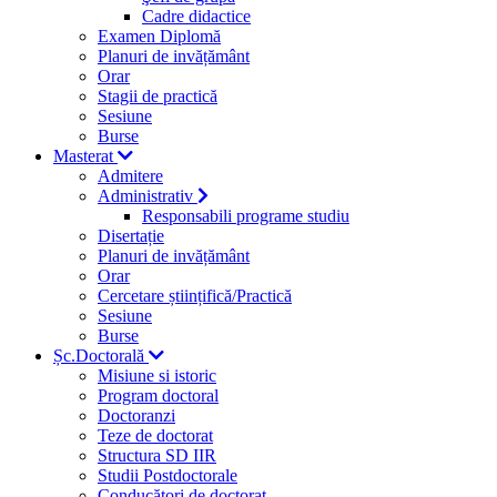
Cadre didactice
Examen Diplomă
Planuri de invățământ
Orar
Stagii de practică
Sesiune
Burse
Masterat
Admitere
Administrativ
Responsabili programe studiu
Disertație
Planuri de invățământ
Orar
Cercetare științifică/Practică
Sesiune
Burse
Șc.Doctorală
Misiune si istoric
Program doctoral
Doctoranzi
Teze de doctorat
Structura SD IIR
Studii Postdoctorale
Conducători de doctorat