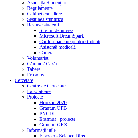
Asociația Studenților
Regulamente
Cabinet consiliere
Sesiunea stiintifica
Resurse studenti
Site-uri de interes
Microsoft DreamSpark
Carduri bancare pentru studenti
Asistență medicală
Carieră
Voluntariat
Cămine / Cazări
Tabere
Erasmus
Cercetare
Centre de Cercetare
Laboratoare
Proiecte
Horizon 2020
Granturi UPB
PNCDI
Erasmus - proiecte
Granturi GEX
Informații utile
Elsevier - Science Direct