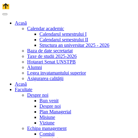
Acasă
Calendar academic
Calendarul semestrului I
Calendarul semestrului II
Structura an universitar 2025 - 2026
Baza de date secretariat
Taxe de studii 2025-2026
Hotarari Senat UNSTPB
Alumni
Legea invatamantului superior
Asigurarea calității
Acasă
Facultate
Despre noi
Bun venit
Despre noi
Plan Managerial
Misiune
Viziune
Echipa management
Comisii