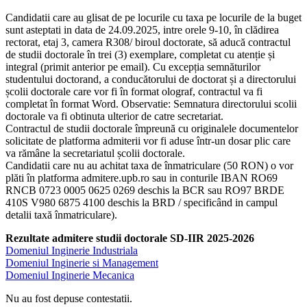
Candidatii care au glisat de pe locurile cu taxa pe locurile de la buget
sunt asteptati in data de 24.09.2025, intre orele 9-10, în clădirea
rectorat, etaj 3, camera R308/ biroul doctorate, să aducă contractul
de studii doctorale în trei (3) exemplare, completat cu atenție și
integral (primit anterior pe email). Cu excepția semnăturilor
studentului doctorand, a conducătorului de doctorat și a directorului
școlii doctorale care vor fi în format olograf, contractul va fi
completat în format Word. Observatie: Semnatura directorului scolii
doctorale va fi obtinuta ulterior de catre secretariat.
Contractul de studii doctorale împreună cu originalele documentelor
solicitate de platforma admiterii vor fi aduse într-un dosar plic care
va rămâne la secretariatul școlii doctorale.
Candidatii care nu au achitat taxa de înmatriculare (50 RON) o vor
plăti în platforma admitere.upb.ro sau in conturile IBAN RO69
RNCB 0723 0005 0625 0269 deschis la BCR sau RO97 BRDE
410S V980 6875 4100 deschis la BRD / specificând in campul
detalii taxă înmatriculare).
Rezultate admitere studii doctorale SD-IIR 2025-2026
Domeniul Inginerie Industriala
Domeniul Inginerie si Management
Domeniul Inginerie Mecanica
Nu au fost depuse contestatii.