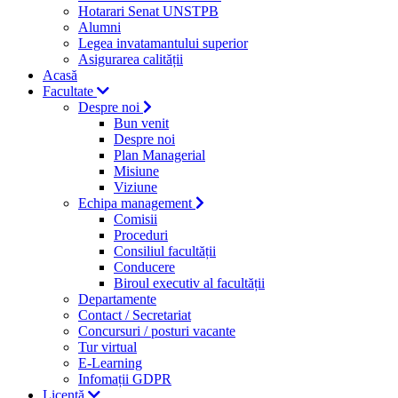
Hotarari Senat UNSTPB
Alumni
Legea invatamantului superior
Asigurarea calității
Acasă
Facultate
Despre noi
Bun venit
Despre noi
Plan Managerial
Misiune
Viziune
Echipa management
Comisii
Proceduri
Consiliul facultății
Conducere
Biroul executiv al facultății
Departamente
Contact / Secretariat
Concursuri / posturi vacante
Tur virtual
E-Learning
Infomații GDPR
Licență