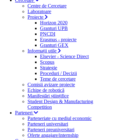
Cercetare
Centre de Cercetare
Laboratoare
Proiecte
Horizon 2020
Granturi UPB
PNCDI
Erasmus - proiecte
Granturi GEX
Informații utile
Elsevier - Science Direct
Scopus
Strategie
Proceduri / Decizii
Teme de cercetare
Comisii avizare proiecte
Echipe de robotică
Manifestări științifice
Student Design & Manufacturing
Competition
Parteneri
Parteneriate cu mediul economic
Parteneri universitari
Parteneri preuniversitari
Oferte angajare/internship