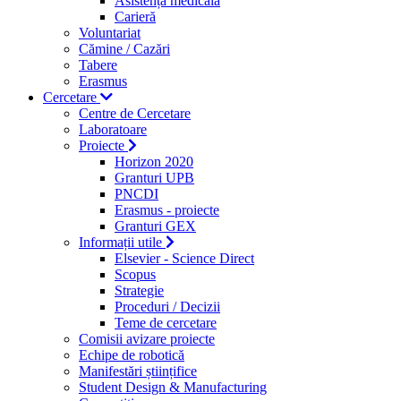
Asistență medicală
Carieră
Voluntariat
Cămine / Cazări
Tabere
Erasmus
Cercetare
Centre de Cercetare
Laboratoare
Proiecte
Horizon 2020
Granturi UPB
PNCDI
Erasmus - proiecte
Granturi GEX
Informații utile
Elsevier - Science Direct
Scopus
Strategie
Proceduri / Decizii
Teme de cercetare
Comisii avizare proiecte
Echipe de robotică
Manifestări științifice
Student Design & Manufacturing