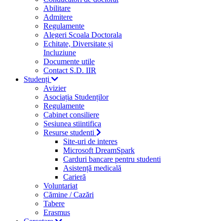
Abilitare
Admitere
Regulamente
Alegeri Scoala Doctorala
Echitate, Diversitate și
Incluziune
Documente utile
Contact S.D. IIR
Studenți
Avizier
Asociația Studenților
Regulamente
Cabinet consiliere
Sesiunea stiintifica
Resurse studenti
Site-uri de interes
Microsoft DreamSpark
Carduri bancare pentru studenti
Asistență medicală
Carieră
Voluntariat
Cămine / Cazări
Tabere
Erasmus