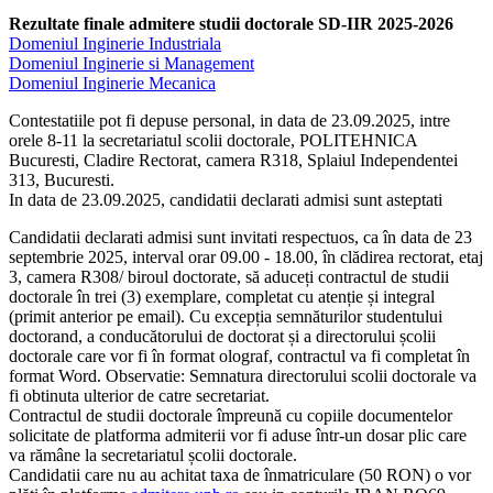
Rezultate finale admitere studii doctorale SD-IIR 2025-2026
Domeniul Inginerie Industriala
Domeniul Inginerie si Management
Domeniul Inginerie Mecanica
Contestatiile pot fi depuse personal, in data de 23.09.2025, intre
orele 8-11 la secretariatul scolii doctorale, POLITEHNICA
Bucuresti, Cladire Rectorat, camera R318, Splaiul Independentei
313, Bucuresti.
In data de 23.09.2025, candidatii declarati admisi sunt asteptati
Candidatii declarati admisi sunt invitati respectuos, ca în data de 23
septembrie 2025, interval orar 09.00 - 18.00, în clădirea rectorat, etaj
3, camera R308/ biroul doctorate, să aduceți contractul de studii
doctorale în trei (3) exemplare, completat cu atenție și integral
(primit anterior pe email). Cu excepția semnăturilor studentului
doctorand, a conducătorului de doctorat și a directorului școlii
doctorale care vor fi în format olograf, contractul va fi completat în
format Word. Observatie: Semnatura directorului scolii doctorale va
fi obtinuta ulterior de catre secretariat.
Contractul de studii doctorale împreună cu copiile documentelor
solicitate de platforma admiterii vor fi aduse într-un dosar plic care
va rămâne la secretariatul școlii doctorale.
Candidatii care nu au achitat taxa de înmatriculare (50 RON) o vor