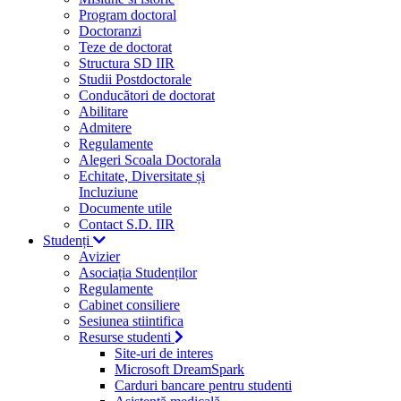
Program doctoral
Doctoranzi
Teze de doctorat
Structura SD IIR
Studii Postdoctorale
Conducători de doctorat
Abilitare
Admitere
Regulamente
Alegeri Scoala Doctorala
Echitate, Diversitate și
Incluziune
Documente utile
Contact S.D. IIR
Studenți
Avizier
Asociația Studenților
Regulamente
Cabinet consiliere
Sesiunea stiintifica
Resurse studenti
Site-uri de interes
Microsoft DreamSpark
Carduri bancare pentru studenti