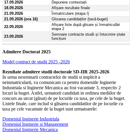
17.09.2026
Depunere contestații
18.09.2026
Afișare rezultate finale
21.09.2026
Înmatriculare (etapa I)
21.09.2026 (ora 16)
Glisarea candidaților (taxă-buget)
Afișare liste după glisare și înmatriculări
22.09.2026
etapa 2
Semnare contracte studii și întocmire ștate
23.09.2026
funcțiuni
Admitere Doctorat 2025
Model contract de studii 2025 -2026
Rezultate admitere studii doctorale SD-IIR 2025-2026
In urma nesemnarii contractelor de studii si implicit a
neinmatricularii, va comunicam ca pentru domeniile Inginerie
Industriala si Inginerie Mecanica au fost vacantate 3, respectiv 2
locuri la buget. Astfel, urmatorii candidati in ordinea mediilor de
concurs au urcat (glisat) de pe locurile cu taxa, pe cele de la buget.
Listele finale, care includ si glisarea candidatilor de pe locurile cu
taxa pe cele vacantate de la buget sunt urmatoarele:
Domeniul Inginerie Industriala
Domeniul Inginerie si Management
Domeniul Inginerie Mecanica