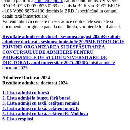
plăti în platforma
admitere.upb.ro
sau in conturile IBAN RO69
RNCB 0723 0005 0625 0269 deschis la BCR sau RO97 BRDE
410S V980 6875 4100 deschis la BRD / specificând in campul
detalii taxă înmatriculare).
Va reamintim ca cei care nu vor aduce contractele semnate si
documentele originale pana la data limita, vor pierde locul alocat.
Rezultate admitere doctorat - sesiunea august 2025
Rezultate
admitere doctorat - sesiunea iunie-iulie 2025
METODOLOGIE
PRIVIND ORGANIZAREA ŞI DESFĂŞURAREA
CONCURSULUI DE ADMITERE PENTRU
PROGRAMELE DE STUDII UNIVERSITARE DE
DOCTORAT, anul universitar 2025-2026
Comisii admitere
doctorat 2025
Admitere Doctorat 2024
Rezultate admitere doctorat 2024
1. Lista admiși cu bursă
2. Lista admiși la buget, fără bursă
3. Lista admiși cu taxă, cetățeni români
4. Lista admiși cu taxă, cetățeni nonUE
5. Lista admiși cu taxă, cetățeni R. Moldova
6. Lista respinși