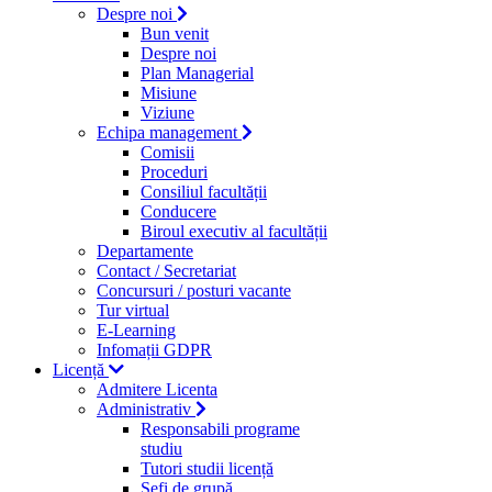
Despre noi
Bun venit
Despre noi
Plan Managerial
Misiune
Viziune
Echipa management
Comisii
Proceduri
Consiliul facultății
Conducere
Biroul executiv al facultății
Departamente
Contact / Secretariat
Concursuri / posturi vacante
Tur virtual
E-Learning
Infomații GDPR
Licență
Admitere Licenta
Administrativ
Responsabili programe
studiu
Tutori studii licență
Şefi de grupă