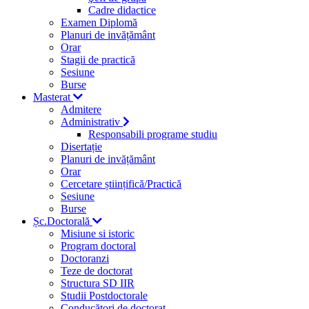
Cadre didactice
Examen Diplomă
Planuri de invățământ
Orar
Stagii de practică
Sesiune
Burse
Masterat
Admitere
Administrativ
Responsabili programe studiu
Disertație
Planuri de invățământ
Orar
Cercetare științifică/Practică
Sesiune
Burse
Șc.Doctorală
Misiune si istoric
Program doctoral
Doctoranzi
Teze de doctorat
Structura SD IIR
Studii Postdoctorale
Conducători de doctorat