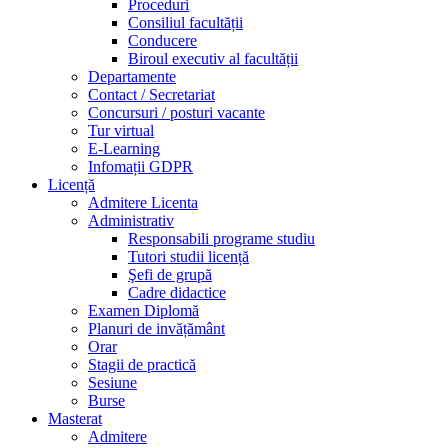
Proceduri
Consiliul facultății
Conducere
Biroul executiv al facultății
Departamente
Contact / Secretariat
Concursuri / posturi vacante
Tur virtual
E-Learning
Infomații GDPR
Licență
Admitere Licenta
Administrativ
Responsabili programe studiu
Tutori studii licență
Şefi de grupă
Cadre didactice
Examen Diplomă
Planuri de invățământ
Orar
Stagii de practică
Sesiune
Burse
Masterat
Admitere