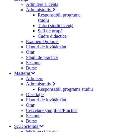
Admitere Licenta
Administrativ
Responsabili programe
studiu
Tutori studii licență
Şefi de grupă
Cadre didactice
Examen Diplomă
Planuri de invățământ
Orar
Stagii de practică
Sesiune
Burse
Masterat
Admitere
Administrativ
Responsabili programe studiu
Disertație
Planuri de invățământ
Orar
Cercetare științifică/Practică
Sesiune
Burse
Șc.Doctorală
Misiune si istoric