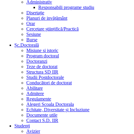
Administrativ
Responsabili programe studiu
Disertație
Planuri de invățământ
Orar
Cercetare științifică/Practică
Sesiune
Burse
Șc.Doctorală
Misiune si istoric
Program doctoral
Doctoranzi
Teze de doctorat
Structura SD IIR
Studii Postdoctorale
Conducători de doctorat
Abilitare
Admitere
Regulamente
Alegeri Scoala Doctorala
Echitate, Diversitate și Incluziune
Documente utile
Contact S.D. IIR
Studenți
Avizier