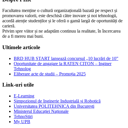
Facultatea menține o cultură organizațională bazată pe respect și
promovarea valorii, este deschisă către inovare și noi tehnologii,
acordă atenție studenților și le oferă o gamă largă de oportunități de
carieră.
Privim spre viitor și ne adaptăm continuu la realitate, în încercarea
de a fi mereu mai buni.
Ultimele articole
BRD HUB START lansează concursul „10 lucrări de 10”
Oportunitate de angajare la RATEN CITON – Inginer
Tehnolog
Eliberare acte de studii – Promoția 2025
Link-uri utile
E-Learning
Simpozionul de Inginerie Industrială și Robotică
Universitatea POLITEHNICA din București
Ministerul Educației Naționale
TehnoStiri
My UPB