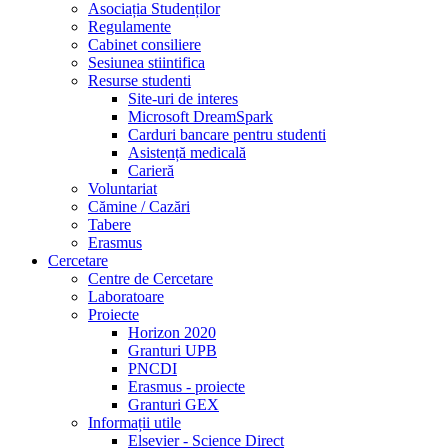
Asociația Studenților
Regulamente
Cabinet consiliere
Sesiunea stiintifica
Resurse studenti
Site-uri de interes
Microsoft DreamSpark
Carduri bancare pentru studenti
Asistență medicală
Carieră
Voluntariat
Cămine / Cazări
Tabere
Erasmus
Cercetare
Centre de Cercetare
Laboratoare
Proiecte
Horizon 2020
Granturi UPB
PNCDI
Erasmus - proiecte
Granturi GEX
Informații utile
Elsevier - Science Direct