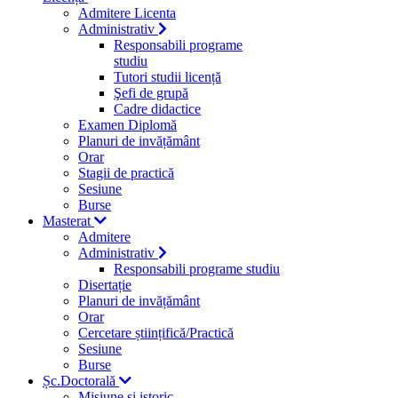
Admitere Licenta
Administrativ
Responsabili programe
studiu
Tutori studii licență
Şefi de grupă
Cadre didactice
Examen Diplomă
Planuri de invățământ
Orar
Stagii de practică
Sesiune
Burse
Masterat
Admitere
Administrativ
Responsabili programe studiu
Disertație
Planuri de invățământ
Orar
Cercetare științifică/Practică
Sesiune
Burse
Șc.Doctorală
Misiune si istoric