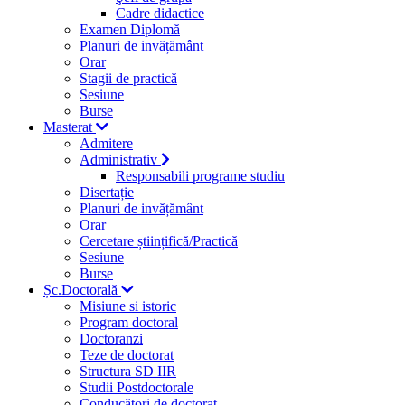
Cadre didactice
Examen Diplomă
Planuri de invățământ
Orar
Stagii de practică
Sesiune
Burse
Masterat
Admitere
Administrativ
Responsabili programe studiu
Disertație
Planuri de invățământ
Orar
Cercetare științifică/Practică
Sesiune
Burse
Șc.Doctorală
Misiune si istoric
Program doctoral
Doctoranzi
Teze de doctorat
Structura SD IIR
Studii Postdoctorale
Conducători de doctorat