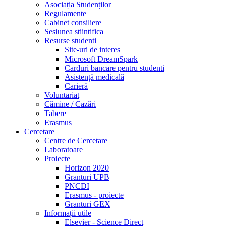
Asociația Studenților
Regulamente
Cabinet consiliere
Sesiunea stiintifica
Resurse studenti
Site-uri de interes
Microsoft DreamSpark
Carduri bancare pentru studenti
Asistență medicală
Carieră
Voluntariat
Cămine / Cazări
Tabere
Erasmus
Cercetare
Centre de Cercetare
Laboratoare
Proiecte
Horizon 2020
Granturi UPB
PNCDI
Erasmus - proiecte
Granturi GEX
Informații utile
Elsevier - Science Direct