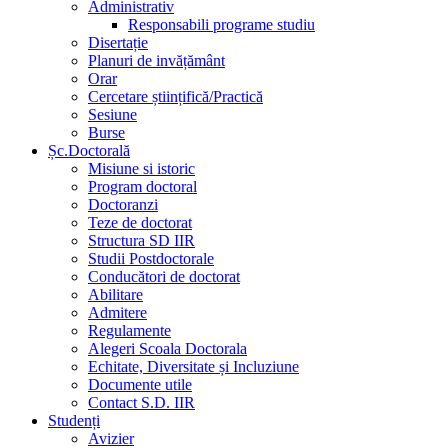
Administrativ
Responsabili programe studiu
Disertație
Planuri de invățământ
Orar
Cercetare științifică/Practică
Sesiune
Burse
Șc.Doctorală
Misiune si istoric
Program doctoral
Doctoranzi
Teze de doctorat
Structura SD IIR
Studii Postdoctorale
Conducători de doctorat
Abilitare
Admitere
Regulamente
Alegeri Scoala Doctorala
Echitate, Diversitate și Incluziune
Documente utile
Contact S.D. IIR
Studenți
Avizier