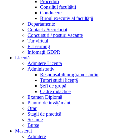
Proceduri
Consiliul facultății
Conducere
Biroul executiv al facultății
Departamente
Contact / Secretariat
Concursuri / posturi vacante
Tur virtual
E-Learning
Infomații GDPR
Licență
Admitere Licenta
Administrativ
Responsabili programe studiu
Tutori studii licență
Şefi de grupă
Cadre didactice
Examen Diplomă
Planuri de invățământ
Orar
Stagii de practică
Sesiune
Burse
Masterat
Admitere