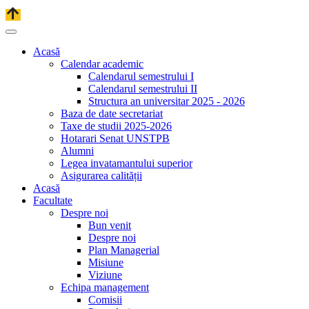
Acasă
Calendar academic
Calendarul semestrului I
Calendarul semestrului II
Structura an universitar 2025 - 2026
Baza de date secretariat
Taxe de studii 2025-2026
Hotarari Senat UNSTPB
Alumni
Legea invatamantului superior
Asigurarea calității
Acasă
Facultate
Despre noi
Bun venit
Despre noi
Plan Managerial
Misiune
Viziune
Echipa management
Comisii