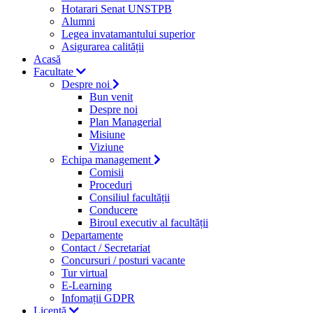
Hotarari Senat UNSTPB
Alumni
Legea invatamantului superior
Asigurarea calității
Acasă
Facultate
Despre noi
Bun venit
Despre noi
Plan Managerial
Misiune
Viziune
Echipa management
Comisii
Proceduri
Consiliul facultății
Conducere
Biroul executiv al facultății
Departamente
Contact / Secretariat
Concursuri / posturi vacante
Tur virtual
E-Learning
Infomații GDPR
Licență