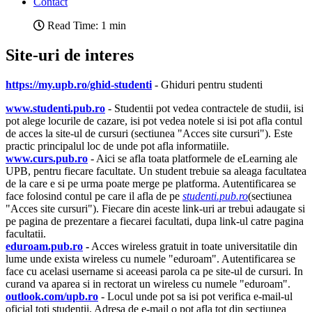
Contact
Read Time: 1 min
Site-uri de interes
https://my.upb.ro/ghid-studenti
- Ghiduri pentru studenti
www.studenti.pub.ro
- Studentii pot vedea contractele de studii, isi
pot alege locurile de cazare, isi pot vedea notele si isi pot afla contul
de acces la site-ul de cursuri (sectiunea "Acces site cursuri"). Este
practic principalul loc de unde pot afla informatiile.
www.curs.pub.ro
- Aici se afla toata platformele de eLearning ale
UPB, pentru fiecare facultate. Un student trebuie sa aleaga facultatea
de la care e si pe urma poate merge pe platforma. Autentificarea se
face folosind contul pe care il afla de pe
studenti.pub.ro
(sectiunea
"Acces site cursuri"). Fiecare din aceste link-uri ar trebui adaugate si
pe pagina de prezentare a fiecarei facultati, dupa link-ul catre pagina
facultatii.
eduroam.pub.ro
-
Acces wireless gratuit in toate universitatile din
lume unde exista wireless cu numele "eduroam". Autentificarea se
face cu acelasi username si aceeasi parola ca pe site-ul de cursuri. In
curand va aparea si in rectorat un wireless cu numele "eduroam".
outlook.com/upb.ro
- Locul unde pot sa isi pot verifica e-mail-ul
oficial toti studentii. Adresa de e-mail o pot afla tot din sectiunea