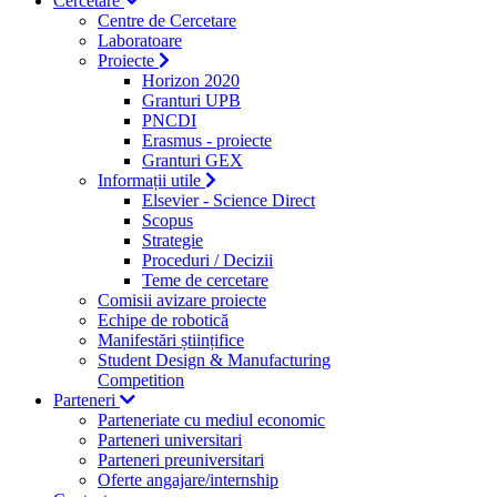
Cercetare
Centre de Cercetare
Laboratoare
Proiecte
Horizon 2020
Granturi UPB
PNCDI
Erasmus - proiecte
Granturi GEX
Informații utile
Elsevier - Science Direct
Scopus
Strategie
Proceduri / Decizii
Teme de cercetare
Comisii avizare proiecte
Echipe de robotică
Manifestări științifice
Student Design & Manufacturing
Competition
Parteneri
Parteneriate cu mediul economic
Parteneri universitari
Parteneri preuniversitari
Oferte angajare/internship