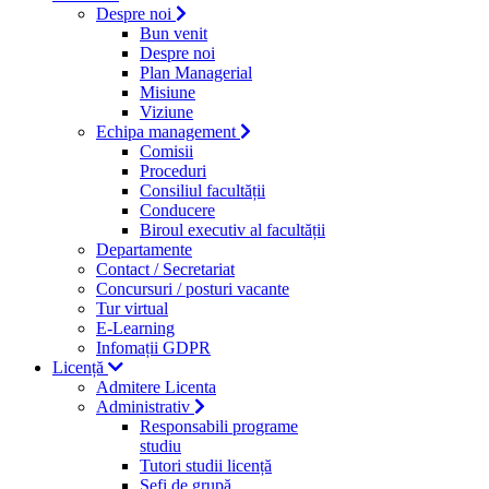
Despre noi
Bun venit
Despre noi
Plan Managerial
Misiune
Viziune
Echipa management
Comisii
Proceduri
Consiliul facultății
Conducere
Biroul executiv al facultății
Departamente
Contact / Secretariat
Concursuri / posturi vacante
Tur virtual
E-Learning
Infomații GDPR
Licență
Admitere Licenta
Administrativ
Responsabili programe
studiu
Tutori studii licență
Şefi de grupă