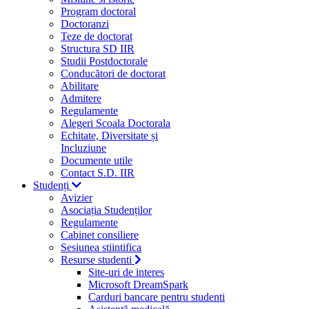
Program doctoral
Doctoranzi
Teze de doctorat
Structura SD IIR
Studii Postdoctorale
Conducători de doctorat
Abilitare
Admitere
Regulamente
Alegeri Scoala Doctorala
Echitate, Diversitate și
Incluziune
Documente utile
Contact S.D. IIR
Studenți
Avizier
Asociația Studenților
Regulamente
Cabinet consiliere
Sesiunea stiintifica
Resurse studenti
Site-uri de interes
Microsoft DreamSpark
Carduri bancare pentru studenti