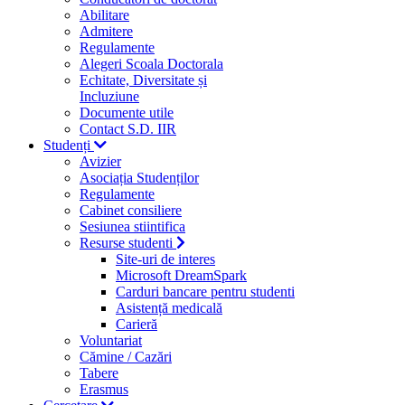
Abilitare
Admitere
Regulamente
Alegeri Scoala Doctorala
Echitate, Diversitate și
Incluziune
Documente utile
Contact S.D. IIR
Studenți
Avizier
Asociația Studenților
Regulamente
Cabinet consiliere
Sesiunea stiintifica
Resurse studenti
Site-uri de interes
Microsoft DreamSpark
Carduri bancare pentru studenti
Asistență medicală
Carieră
Voluntariat
Cămine / Cazări
Tabere
Erasmus