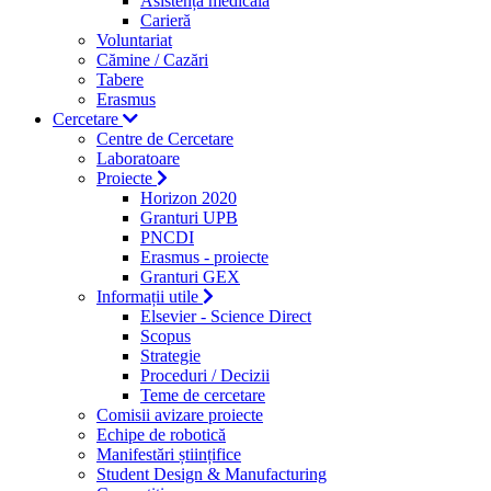
Asistență medicală
Carieră
Voluntariat
Cămine / Cazări
Tabere
Erasmus
Cercetare
Centre de Cercetare
Laboratoare
Proiecte
Horizon 2020
Granturi UPB
PNCDI
Erasmus - proiecte
Granturi GEX
Informații utile
Elsevier - Science Direct
Scopus
Strategie
Proceduri / Decizii
Teme de cercetare
Comisii avizare proiecte
Echipe de robotică
Manifestări științifice
Student Design & Manufacturing