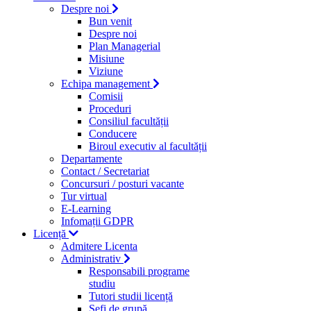
Despre noi
Bun venit
Despre noi
Plan Managerial
Misiune
Viziune
Echipa management
Comisii
Proceduri
Consiliul facultății
Conducere
Biroul executiv al facultății
Departamente
Contact / Secretariat
Concursuri / posturi vacante
Tur virtual
E-Learning
Infomații GDPR
Licență
Admitere Licenta
Administrativ
Responsabili programe
studiu
Tutori studii licență
Şefi de grupă