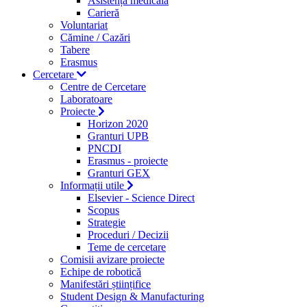
Asistență medicală
Carieră
Voluntariat
Cămine / Cazări
Tabere
Erasmus
Cercetare
Centre de Cercetare
Laboratoare
Proiecte
Horizon 2020
Granturi UPB
PNCDI
Erasmus - proiecte
Granturi GEX
Informații utile
Elsevier - Science Direct
Scopus
Strategie
Proceduri / Decizii
Teme de cercetare
Comisii avizare proiecte
Echipe de robotică
Manifestări științifice
Student Design & Manufacturing