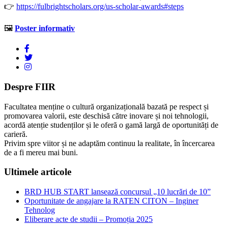
👉
https://fulbrightscholars.org/us-scholar-awards#steps
🖼️
Poster informativ
Despre FIIR
Facultatea menține o cultură organizațională bazată pe respect și
promovarea valorii, este deschisă către inovare și noi tehnologii,
acordă atenție studenților și le oferă o gamă largă de oportunități de
carieră.
Privim spre viitor și ne adaptăm continuu la realitate, în încercarea
de a fi mereu mai buni.
Ultimele articole
BRD HUB START lansează concursul „10 lucrări de 10”
Oportunitate de angajare la RATEN CITON – Inginer
Tehnolog
Eliberare acte de studii – Promoția 2025