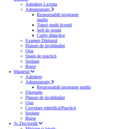
Admitere Licenta
Administrativ
Responsabili programe
studiu
Tutori studii licență
Şefi de grupă
Cadre didactice
Examen Diplomă
Planuri de invățământ
Orar
Stagii de practică
Sesiune
Burse
Masterat
Admitere
Administrativ
Responsabili programe studiu
Disertație
Planuri de invățământ
Orar
Cercetare științifică/Practică
Sesiune
Burse
Șc.Doctorală
Misiune si istoric