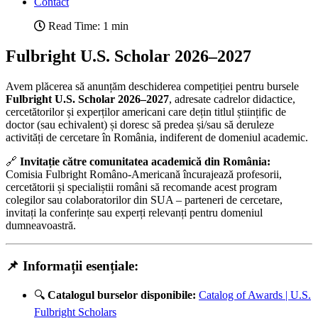
Contact
Read Time: 1 min
Fulbright U.S. Scholar 2026–2027
Avem plăcerea să anunțăm deschiderea competiției pentru bursele
Fulbright U.S. Scholar 2026–2027
, adresate cadrelor didactice,
cercetătorilor și experților americani care dețin titlul științific de
doctor (sau echivalent) și doresc să predea și/sau să deruleze
activități de cercetare în România, indiferent de domeniul academic.
🔗
Invitație către comunitatea academică din România:
Comisia Fulbright Româno-Americană încurajează profesorii,
cercetătorii și specialiștii români să recomande acest program
colegilor sau colaboratorilor din SUA – parteneri de cercetare,
invitați la conferințe sau experți relevanți pentru domeniul
dumneavoastră.
📌 Informații esențiale:
🔍
Catalogul burselor disponibile:
Catalog of Awards | U.S.
Fulbright Scholars