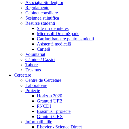
Asociația Studenților
Regulamente
Cabinet consiliere
Sesiunea stiintifica
Resurse studenti
Site-uri de interes
Microsoft DreamSpark
Carduri bancare pentru studenti
Asistență medicală
Carieră
Voluntariat
Cămine / Cazări
Tabere
Erasmus
Cercetare
Centre de Cercetare
Laboratoare
Proiecte
Horizon 2020
Granturi UPB
PNCDI
Erasmus - proiecte
Granturi GEX
Informații utile
Elsevier - Science Direct