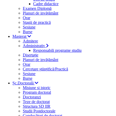
Cadre didactice
Examen Diplomă
Planuri de invățământ
Orar
Stagii de practică
Sesiune
Burse
Masterat
Admitere
Administrativ
Responsabili programe studiu
Disertație
Planuri de invățământ
Orar
Cercetare științifică/Practică
Sesiune
Burse
Șc.Doctorală
Misiune si istoric
Program doctoral
Doctoranzi
Teze de doctorat
Structura SD IIR
Studii Postdoctorale
Conducători de doctorat