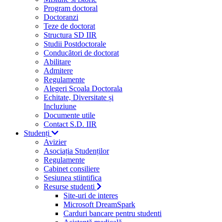
Program doctoral
Doctoranzi
Teze de doctorat
Structura SD IIR
Studii Postdoctorale
Conducători de doctorat
Abilitare
Admitere
Regulamente
Alegeri Scoala Doctorala
Echitate, Diversitate și
Incluziune
Documente utile
Contact S.D. IIR
Studenți
Avizier
Asociația Studenților
Regulamente
Cabinet consiliere
Sesiunea stiintifica
Resurse studenti
Site-uri de interes
Microsoft DreamSpark
Carduri bancare pentru studenti