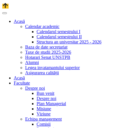
Acasă
Calendar academic
Calendarul semestrului I
Calendarul semestrului II
Structura an universitar 2025 - 2026
Baza de date secretariat
Taxe de studii 2025-2026
Hotarari Senat UNSTPB
Alumni
Legea invatamantului superior
Asigurarea calității
Acasă
Facultate
Despre noi
Bun venit
Despre noi
Plan Managerial
Misiune
Viziune
Echipa management
Comisii