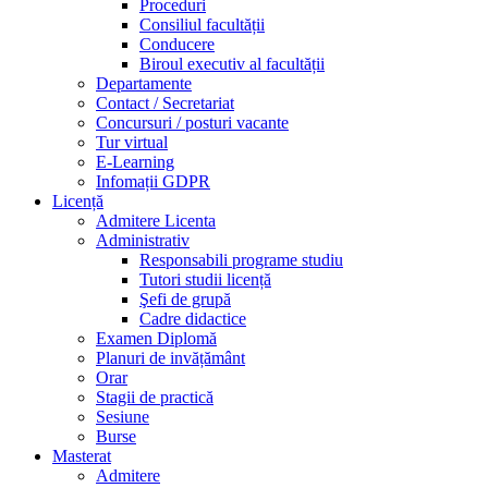
Proceduri
Consiliul facultății
Conducere
Biroul executiv al facultății
Departamente
Contact / Secretariat
Concursuri / posturi vacante
Tur virtual
E-Learning
Infomații GDPR
Licență
Admitere Licenta
Administrativ
Responsabili programe studiu
Tutori studii licență
Şefi de grupă
Cadre didactice
Examen Diplomă
Planuri de invățământ
Orar
Stagii de practică
Sesiune
Burse
Masterat
Admitere