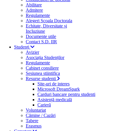
Abilitare
Admitere
Regulamente
Alegeri Scoala Doctorala
Echitate, Diversitate și
Incluziune
Documente utile
Contact S.D. IIR
Studenți
Avizier
Asociația Studenților
Regulamente
Cabinet consiliere
Sesiunea stiintifica
Resurse studenti
Site-uri de interes
Microsoft DreamSpark
Carduri bancare pentru studenti
Asistență medicală
Carieră
Voluntariat
Cămine / Cazări
Tabere
Erasmus