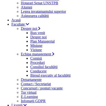
Hotarari Senat UNSTPB
Alumni
Legea invatamantului superior
Asigurarea calității
Acasă
Facultate
Despre noi
Bun venit
Despre noi
Plan Managerial
Misiune
Viziune
Echipa management
Comisii
Proceduri
Consiliul facultății
Conducere
Biroul executiv al facultății
Departamente
Contact / Secretariat
Concursuri / posturi vacante
Tur virtual
E-Learning
Infomații GDPR
Licență