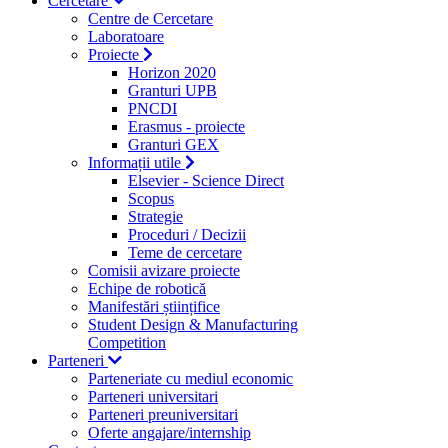
Cercetare
Centre de Cercetare
Laboratoare
Proiecte
Horizon 2020
Granturi UPB
PNCDI
Erasmus - proiecte
Granturi GEX
Informații utile
Elsevier - Science Direct
Scopus
Strategie
Proceduri / Decizii
Teme de cercetare
Comisii avizare proiecte
Echipe de robotică
Manifestări științifice
Student Design & Manufacturing
Competition
Parteneri
Parteneriate cu mediul economic
Parteneri universitari
Parteneri preuniversitari
Oferte angajare/internship