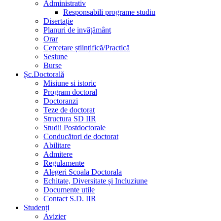
Administrativ
Responsabili programe studiu
Disertație
Planuri de invățământ
Orar
Cercetare științifică/Practică
Sesiune
Burse
Șc.Doctorală
Misiune si istoric
Program doctoral
Doctoranzi
Teze de doctorat
Structura SD IIR
Studii Postdoctorale
Conducători de doctorat
Abilitare
Admitere
Regulamente
Alegeri Scoala Doctorala
Echitate, Diversitate și Incluziune
Documente utile
Contact S.D. IIR
Studenți
Avizier