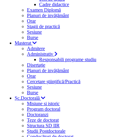
Cadre didactice
Examen Diplomă
Planuri de invățământ
Orar
Stagii de practică
Sesiune
Burse
Masterat
Admitere
Administrativ
Responsabili programe studiu
Disertație
Planuri de invățământ
Orar
Cercetare științifică/Practică
Sesiune
Burse
Șc.Doctorală
Misiune si istoric
Program doctoral
Doctoranzi
Teze de doctorat
Structura SD IIR
Studii Postdoctorale
Conducători de doctorat