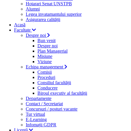
Hotarari Senat UNSTPB
Alumni
Legea invatamantului superior
Asigurarea calității
Acasă
Facultate
Despre noi
Bun venit
Despre noi
Plan Managerial
Misiune
Viziune
Echipa management
Comisii
Proceduri
Consiliul facultății
Conducere
Biroul executiv al facultății
Departamente
Contact / Secretariat
Concursuri / posturi vacante
Tur virtual
E-Learning
Infomații GDPR
Licență