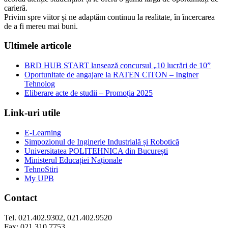
carieră.
Privim spre viitor și ne adaptăm continuu la realitate, în încercarea
de a fi mereu mai buni.
Ultimele articole
BRD HUB START lansează concursul „10 lucrări de 10”
Oportunitate de angajare la RATEN CITON – Inginer
Tehnolog
Eliberare acte de studii – Promoția 2025
Link-uri utile
E-Learning
Simpozionul de Inginerie Industrială și Robotică
Universitatea POLITEHNICA din București
Ministerul Educației Naționale
TehnoStiri
My UPB
Contact
Tel. 021.402.9302, 021.402.9520
Fax: 021.310.7753