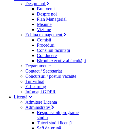
Despre noi
Bun venit
Despre noi
Plan Managerial
Misiune
Viziune
Echipa management
Comisii
Proceduri
Consiliul facultății
Conducere
Biroul executiv al facultății
Departamente
Contact / Secretariat
Concursuri / posturi vacante
Tur virtual
E-Learning
Infomații GDPR
Licență
Admitere Licenta
Administrativ
Responsabili programe
studiu
Tutori studii licență
Şefi de grupă