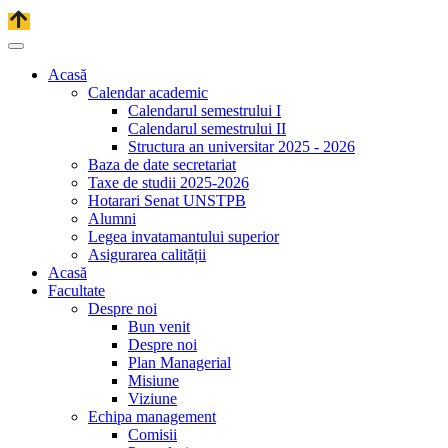
Acasă
Calendar academic
Calendarul semestrului I
Calendarul semestrului II
Structura an universitar 2025 - 2026
Baza de date secretariat
Taxe de studii 2025-2026
Hotarari Senat UNSTPB
Alumni
Legea invatamantului superior
Asigurarea calității
Acasă
Facultate
Despre noi
Bun venit
Despre noi
Plan Managerial
Misiune
Viziune
Echipa management
Comisii