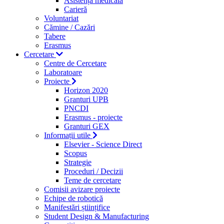
Asistență medicală
Carieră
Voluntariat
Cămine / Cazări
Tabere
Erasmus
Cercetare
Centre de Cercetare
Laboratoare
Proiecte
Horizon 2020
Granturi UPB
PNCDI
Erasmus - proiecte
Granturi GEX
Informații utile
Elsevier - Science Direct
Scopus
Strategie
Proceduri / Decizii
Teme de cercetare
Comisii avizare proiecte
Echipe de robotică
Manifestări științifice
Student Design & Manufacturing