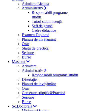
Admitere Licenta
Administrativ
Responsabili programe
studiu
Tutori studii licență
Şefi de grupă
Cadre didactice
Examen Diplomă
Planuri de invățământ
Orar
Stagii de practică
Sesiune
Burse
Masterat
Admitere
Administrativ
Responsabili programe studiu
Disertație
Planuri de invățământ
Orar
Cercetare științifică/Practică
Sesiune
Burse
Șc.Doctorală
Misiune si istoric