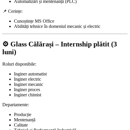
Automatizări și mentenanță (PLC)
📌 Cerințe:
Cunoștințe MS Office
Abilități tehnice în domeniul mecanic și electric
⚙️ Glass Călărași – Internship plătit (3
luni)
Roluri disponibile:
Inginer automatist
Inginer electric
Inginer mecanic
Inginer proces
Inginer chimist
Departamente:
Producție
Mentenanță
Calitate