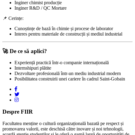
Inginer chimist producție
Inginer R&D / QC Mortare
📌 Cerințe:
Cunoștințe de bază în chimie și procese de laborator
Interes pentru materiale de construcții și mediul industrial
🚀 De ce să aplici?
Experiență practică într-o companie internațională
Internshipuri plătite
Dezvoltare profesională într-un mediu industrial modern
Posibilitatea construirii unei cariere în cadrul Saint-Gobain
Despre FIIR
Facultatea menține o cultură organizațională bazată pe respect și
promovarea valorii, este deschisă către inovare și noi tehnologii,
acordă atenție studenților și le oferă o gamă largă de oportunități de