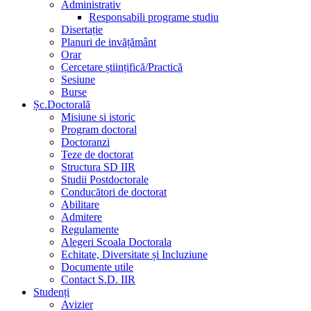
Administrativ
Responsabili programe studiu
Disertație
Planuri de invățământ
Orar
Cercetare științifică/Practică
Sesiune
Burse
Șc.Doctorală
Misiune si istoric
Program doctoral
Doctoranzi
Teze de doctorat
Structura SD IIR
Studii Postdoctorale
Conducători de doctorat
Abilitare
Admitere
Regulamente
Alegeri Scoala Doctorala
Echitate, Diversitate și Incluziune
Documente utile
Contact S.D. IIR
Studenți
Avizier