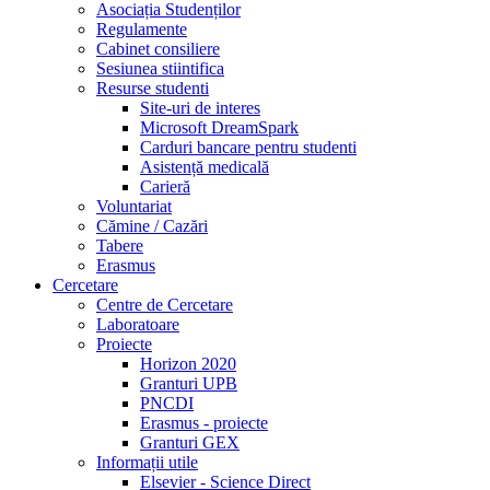
Asociația Studenților
Regulamente
Cabinet consiliere
Sesiunea stiintifica
Resurse studenti
Site-uri de interes
Microsoft DreamSpark
Carduri bancare pentru studenti
Asistență medicală
Carieră
Voluntariat
Cămine / Cazări
Tabere
Erasmus
Cercetare
Centre de Cercetare
Laboratoare
Proiecte
Horizon 2020
Granturi UPB
PNCDI
Erasmus - proiecte
Granturi GEX
Informații utile
Elsevier - Science Direct