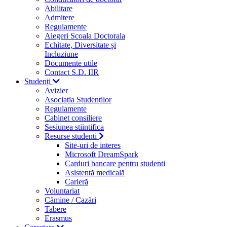
Abilitare
Admitere
Regulamente
Alegeri Scoala Doctorala
Echitate, Diversitate și
Incluziune
Documente utile
Contact S.D. IIR
Studenți
Avizier
Asociația Studenților
Regulamente
Cabinet consiliere
Sesiunea stiintifica
Resurse studenti
Site-uri de interes
Microsoft DreamSpark
Carduri bancare pentru studenti
Asistență medicală
Carieră
Voluntariat
Cămine / Cazări
Tabere
Erasmus