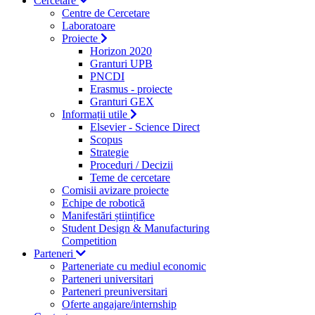
Cercetare
Centre de Cercetare
Laboratoare
Proiecte
Horizon 2020
Granturi UPB
PNCDI
Erasmus - proiecte
Granturi GEX
Informații utile
Elsevier - Science Direct
Scopus
Strategie
Proceduri / Decizii
Teme de cercetare
Comisii avizare proiecte
Echipe de robotică
Manifestări științifice
Student Design & Manufacturing
Competition
Parteneri
Parteneriate cu mediul economic
Parteneri universitari
Parteneri preuniversitari
Oferte angajare/internship