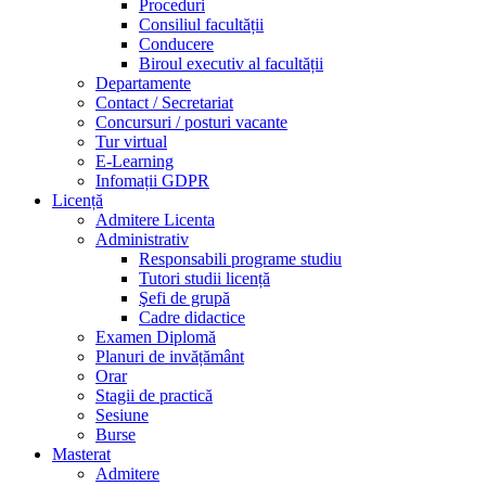
Proceduri
Consiliul facultății
Conducere
Biroul executiv al facultății
Departamente
Contact / Secretariat
Concursuri / posturi vacante
Tur virtual
E-Learning
Infomații GDPR
Licență
Admitere Licenta
Administrativ
Responsabili programe studiu
Tutori studii licență
Şefi de grupă
Cadre didactice
Examen Diplomă
Planuri de invățământ
Orar
Stagii de practică
Sesiune
Burse
Masterat
Admitere