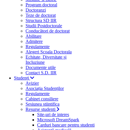
Program doctoral
Doctoranzi
Teze de doctorat
Structura SD IIR
Studii Postdoctorale
Conducători de doctorat
Abilitare
Admitere
Regulamente
Alegeri Scoala Doctorala
Echitate, Diversitate și
Incluziune
Documente utile
Contact S.D. IIR
Studenți
Avizier
Asociația Studenților
Regulamente
Cabinet consiliere
Sesiunea stiintifica
Resurse studenti
Site-uri de interes
Microsoft DreamSpark
Carduri bancare pentru studenti