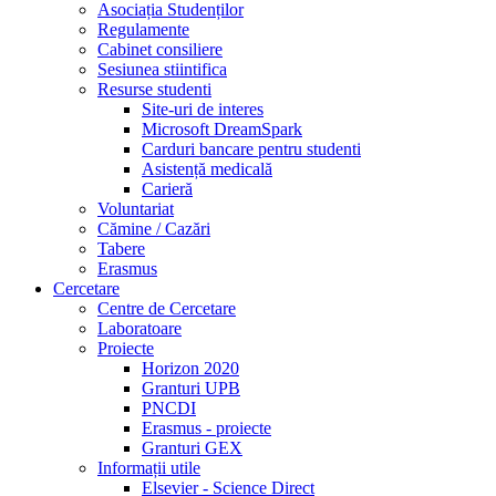
Asociația Studenților
Regulamente
Cabinet consiliere
Sesiunea stiintifica
Resurse studenti
Site-uri de interes
Microsoft DreamSpark
Carduri bancare pentru studenti
Asistență medicală
Carieră
Voluntariat
Cămine / Cazări
Tabere
Erasmus
Cercetare
Centre de Cercetare
Laboratoare
Proiecte
Horizon 2020
Granturi UPB
PNCDI
Erasmus - proiecte
Granturi GEX
Informații utile
Elsevier - Science Direct