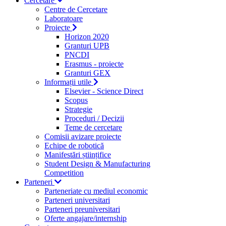
Cercetare
Centre de Cercetare
Laboratoare
Proiecte
Horizon 2020
Granturi UPB
PNCDI
Erasmus - proiecte
Granturi GEX
Informații utile
Elsevier - Science Direct
Scopus
Strategie
Proceduri / Decizii
Teme de cercetare
Comisii avizare proiecte
Echipe de robotică
Manifestări științifice
Student Design & Manufacturing
Competition
Parteneri
Parteneriate cu mediul economic
Parteneri universitari
Parteneri preuniversitari
Oferte angajare/internship