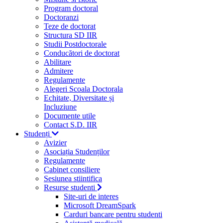
Program doctoral
Doctoranzi
Teze de doctorat
Structura SD IIR
Studii Postdoctorale
Conducători de doctorat
Abilitare
Admitere
Regulamente
Alegeri Scoala Doctorala
Echitate, Diversitate și
Incluziune
Documente utile
Contact S.D. IIR
Studenți
Avizier
Asociația Studenților
Regulamente
Cabinet consiliere
Sesiunea stiintifica
Resurse studenti
Site-uri de interes
Microsoft DreamSpark
Carduri bancare pentru studenti