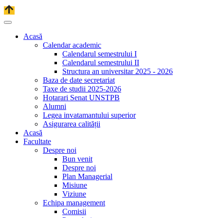
Acasă
Calendar academic
Calendarul semestrului I
Calendarul semestrului II
Structura an universitar 2025 - 2026
Baza de date secretariat
Taxe de studii 2025-2026
Hotarari Senat UNSTPB
Alumni
Legea invatamantului superior
Asigurarea calității
Acasă
Facultate
Despre noi
Bun venit
Despre noi
Plan Managerial
Misiune
Viziune
Echipa management
Comisii