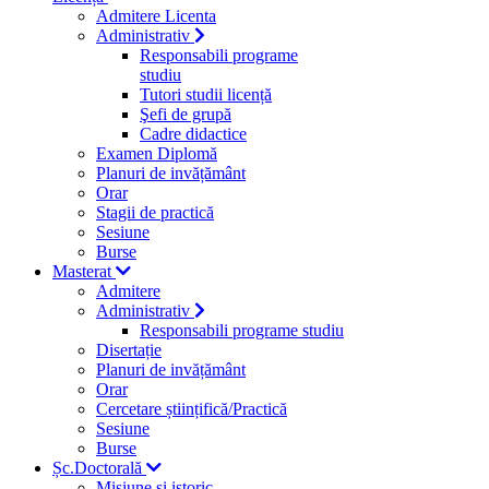
Admitere Licenta
Administrativ
Responsabili programe
studiu
Tutori studii licență
Şefi de grupă
Cadre didactice
Examen Diplomă
Planuri de invățământ
Orar
Stagii de practică
Sesiune
Burse
Masterat
Admitere
Administrativ
Responsabili programe studiu
Disertație
Planuri de invățământ
Orar
Cercetare științifică/Practică
Sesiune
Burse
Șc.Doctorală
Misiune si istoric