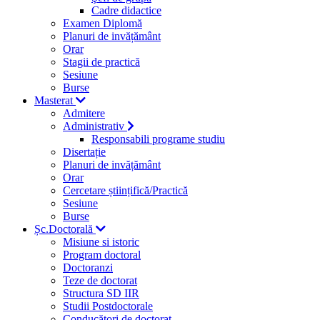
Cadre didactice
Examen Diplomă
Planuri de invățământ
Orar
Stagii de practică
Sesiune
Burse
Masterat
Admitere
Administrativ
Responsabili programe studiu
Disertație
Planuri de invățământ
Orar
Cercetare științifică/Practică
Sesiune
Burse
Șc.Doctorală
Misiune si istoric
Program doctoral
Doctoranzi
Teze de doctorat
Structura SD IIR
Studii Postdoctorale
Conducători de doctorat