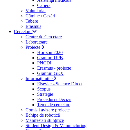
Asistență medicală
Carieră
Voluntariat
Cămine / Cazări
Tabere
Erasmus
Cercetare
Centre de Cercetare
Laboratoare
Proiecte
Horizon 2020
Granturi UPB
PNCDI
Erasmus - proiecte
Granturi GEX
Informații utile
Elsevier - Science Direct
Scopus
Strategie
Proceduri / Decizii
Teme de cercetare
Comisii avizare proiecte
Echipe de robotică
Manifestări științifice
Student Design & Manufacturing