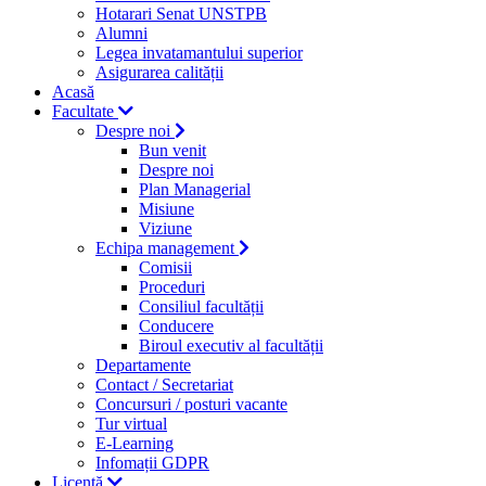
Hotarari Senat UNSTPB
Alumni
Legea invatamantului superior
Asigurarea calității
Acasă
Facultate
Despre noi
Bun venit
Despre noi
Plan Managerial
Misiune
Viziune
Echipa management
Comisii
Proceduri
Consiliul facultății
Conducere
Biroul executiv al facultății
Departamente
Contact / Secretariat
Concursuri / posturi vacante
Tur virtual
E-Learning
Infomații GDPR
Licență