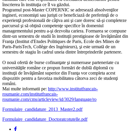
înscrierea în instituţia ce îl va găzdui.
Programul post-Master COPERNIC se adresează absolvenţilor
ingineri, economişti sau jurişti ce beneficiază de preferinţă de o
experienţă profesională de câţiva ani şi care doresc să-şi completeze
parcursul şi să obţină competenţe specifice în domeniul
managementului pentru a-şi dezvolta cariera. Formarea se compune
dintr-un semestru de studii în instituţii prestigioase de învăţământ din
Franţa (Institut d'Etudes Politiques de Paris, Ecole des Mines de
Paris-ParisTech, Collège des Ingénieurs), şi este urmată de un
semestru de stagiu în cadrul uneia dintre întreprinderile partenere.
O nouă ofertă de burse cofinanţate şi numeroase parteneriate cu
universităţile române ce propun formări de dublă diplomă cu
instituţii de învăţământ superior din Franţa vor completa acest
dispozitiv pentru a favoriza mobilitatea câtorva zeci de studenţi
români.
Mai multe informatii pe:
http://www.institutfrancais-
roumanie.com/institutfrancais-
roumanie.com/cms/articleview/id/3029/language/ro
Formulaire_candidature_2013_Master2.pdf
Formulaire_candidature_Doctoratcotutelle.pdf