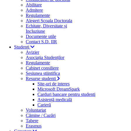
Abilitare
Admitere
Regulamente
Alegeri Scoala Doctorala
Echitate, Diversitate și
Incluziune
Documente utile
Contact S.D. IIR
Studenți
Avizier
Asociația Studenților
Regulamente
Cabinet consiliere
Sesiunea stiintifica
Resurse studenti
Site-uri de interes
Microsoft DreamSpark
Carduri bancare pentru studenti
Asistență medicală
Carieră
Voluntariat
Cămine / Cazări
Tabere
Erasmus