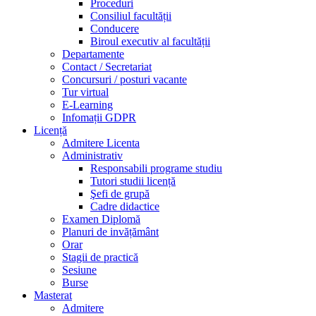
Proceduri
Consiliul facultății
Conducere
Biroul executiv al facultății
Departamente
Contact / Secretariat
Concursuri / posturi vacante
Tur virtual
E-Learning
Infomații GDPR
Licență
Admitere Licenta
Administrativ
Responsabili programe studiu
Tutori studii licență
Şefi de grupă
Cadre didactice
Examen Diplomă
Planuri de invățământ
Orar
Stagii de practică
Sesiune
Burse
Masterat
Admitere