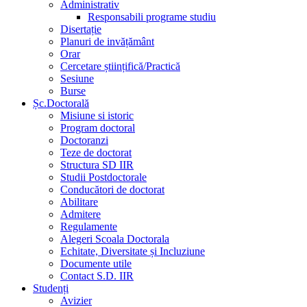
Administrativ
Responsabili programe studiu
Disertație
Planuri de invățământ
Orar
Cercetare științifică/Practică
Sesiune
Burse
Șc.Doctorală
Misiune si istoric
Program doctoral
Doctoranzi
Teze de doctorat
Structura SD IIR
Studii Postdoctorale
Conducători de doctorat
Abilitare
Admitere
Regulamente
Alegeri Scoala Doctorala
Echitate, Diversitate și Incluziune
Documente utile
Contact S.D. IIR
Studenți
Avizier