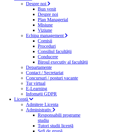
Despre noi
Bun venit
Despre noi
Plan Managerial
Misiune
Viziune
Echipa management
Comisii
Proceduri
Consiliul facultății
Conducere
Biroul executiv al facultății
Departamente
Contact / Secretariat
Concursuri / posturi vacante
Tur virtual
E-Learning
Infomații GDPR
Licență
Admitere Licenta
Administrativ
Responsabili programe
studiu
Tutori studii licență
Şefi de grupă