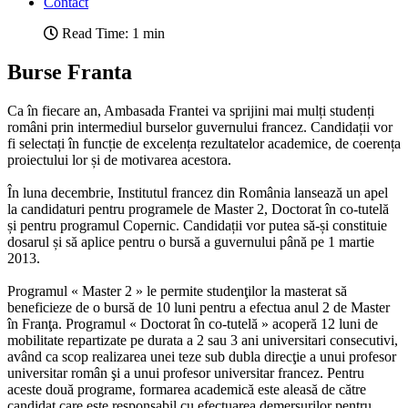
Contact
Read Time: 1 min
Burse Franta
Ca în fiecare an, Ambasada Frantei va sprijini mai mulți studenți
români prin intermediul burselor guvernului francez. Candidații vor
fi selectați în funcție de excelența rezultatelor academice, de coerența
proiectului lor și de motivarea acestora.
În luna decembrie, Institutul francez din România lansează un apel
la candidaturi pentru programele de Master 2, Doctorat în co-tutelă
și pentru programul Copernic. Candidații vor putea să-și constituie
dosarul și să aplice pentru o bursă a guvernului până pe 1 martie
2013.
Programul « Master 2 » le permite studenţilor la masterat să
beneficieze de o bursă de 10 luni pentru a efectua anul 2 de Master
în Franţa. Programul « Doctorat în co-tutelă » acoperă 12 luni de
mobilitate repartizate pe durata a 2 sau 3 ani universitari consecutivi,
având ca scop realizarea unei teze sub dubla direcţie a unui profesor
universitar român şi a unui profesor universitar francez. Pentru
aceste două programe, formarea academică este aleasă de către
candidat care este responsabil cu efectuarea demersurilor pentru